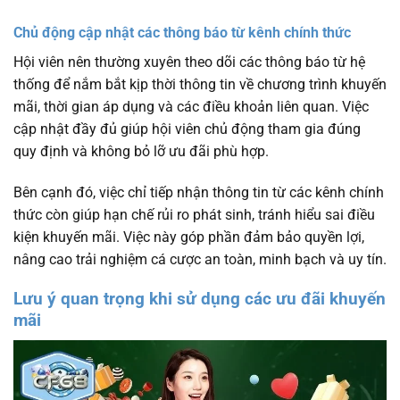
Chủ động cập nhật các thông báo từ kênh chính thức
Hội viên nên thường xuyên theo dõi các thông báo từ hệ
thống để nắm bắt kịp thời thông tin về chương trình khuyến
mãi, thời gian áp dụng và các điều khoản liên quan. Việc
cập nhật đầy đủ giúp hội viên chủ động tham gia đúng
quy định và không bỏ lỡ ưu đãi phù hợp.
Bên cạnh đó, việc chỉ tiếp nhận thông tin từ các kênh chính
thức còn giúp hạn chế rủi ro phát sinh, tránh hiểu sai điều
kiện khuyến mãi. Việc này góp phần đảm bảo quyền lợi,
nâng cao trải nghiệm cá cược an toàn, minh bạch và uy tín.
Lưu ý quan trọng khi sử dụng các ưu đãi khuyến
mãi