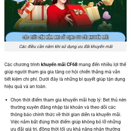
Các điều cần nắm khi sử dụng ưu đãi khuyến mãi
Các chương trình
khuyến mãi CF68
mang đến nhiều lợi thế
giúp người tham gia gia tăng cơ hội chiến thắng mà vẫn
tiết kiệm chi phí. Dưới đây là những bí quyết giúp tận dụng
hiệu quả và an toàn.
Chọn thời điểm tham gia khuyến mãi hợp lý: Bet thủ nên
thường xuyên đăng nhập tài khoản và theo dõi các
thông báo chính thức về thời gian diễn ra khuyến mãi.
Việc nắm bắt đúng thời điểm giúp không bỏ lỡ những
ưu đãi giá trị, đồng thời tối ưu khả năng nhận thưởng