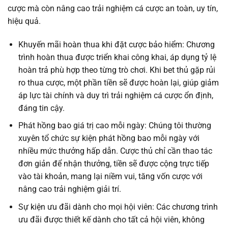
cược mà còn nâng cao trải nghiệm cá cược an toàn, uy tín,
hiệu quả.
Khuyến mãi hoàn thua khi đặt cược bảo hiểm: Chương
trình hoàn thua được triển khai công khai, áp dụng tỷ lệ
hoàn trả phù hợp theo từng trò chơi. Khi bet thủ gặp rủi
ro thua cược, một phần tiền sẽ được hoàn lại, giúp giảm
áp lực tài chính và duy trì trải nghiệm cá cược ổn định,
đáng tin cậy.
Phát hồng bao giá trị cao mỗi ngày: Chúng tôi thường
xuyên tổ chức sự kiện phát hồng bao mỗi ngày với
nhiều mức thưởng hấp dẫn. Cược thủ chỉ cần thao tác
đơn giản để nhận thưởng, tiền sẽ được cộng trực tiếp
vào tài khoản, mang lại niềm vui, tăng vốn cược với
nâng cao trải nghiệm giải trí.
Sự kiện ưu đãi dành cho mọi hội viên: Các chương trình
ưu đãi được thiết kế dành cho tất cả hội viên, không