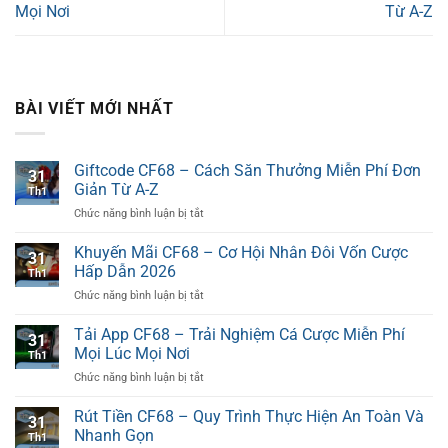
Mọi Nơi
Từ A-Z
BÀI VIẾT MỚI NHẤT
Giftcode CF68 – Cách Săn Thưởng Miễn Phí Đơn
31
Giản Từ A-Z
Th1
Chức năng bình luận bị tắt
ở
Giftcode
CF68
Khuyến Mãi CF68 – Cơ Hội Nhân Đôi Vốn Cược
31
–
Hấp Dẫn 2026
Th1
Cách
Chức năng bình luận bị tắt
ở
Săn
Khuyến
Thưởng
Mãi
Tải App CF68 – Trải Nghiệm Cá Cược Miễn Phí
Miễn
31
CF68
Phí
Mọi Lúc Mọi Nơi
Th1
–
Đơn
Chức năng bình luận bị tắt
ở
Cơ
Giản
Tải
Hội
Từ
App
Rút Tiền CF68 – Quy Trình Thực Hiện An Toàn Và
Nhân
A-
31
CF68
Đôi
Nhanh Gọn
Z
Th1
–