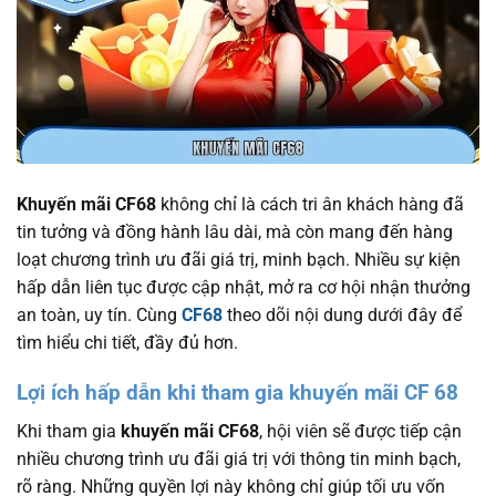
Khuyến mãi CF68
không chỉ là cách tri ân khách hàng đã
tin tưởng và đồng hành lâu dài, mà còn mang đến hàng
loạt chương trình ưu đãi giá trị, minh bạch. Nhiều sự kiện
hấp dẫn liên tục được cập nhật, mở ra cơ hội nhận thưởng
an toàn, uy tín. Cùng
CF68
theo dõi nội dung dưới đây để
tìm hiểu chi tiết, đầy đủ hơn.
Lợi ích hấp dẫn khi tham gia khuyến mãi CF 68
Khi tham gia
khuyến mãi CF68
, hội viên sẽ được tiếp cận
nhiều chương trình ưu đãi giá trị với thông tin minh bạch,
rõ ràng. Những quyền lợi này không chỉ giúp tối ưu vốn