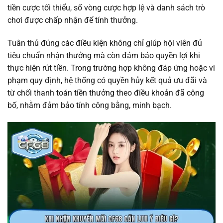
tiền cược tối thiểu, số vòng cược hợp lệ và danh sách trò
chơi được chấp nhận để tính thưởng.
Tuân thủ đúng các điều kiện không chỉ giúp hội viên đủ
tiêu chuẩn nhận thưởng mà còn đảm bảo quyền lợi khi
thực hiện rút tiền. Trong trường hợp không đáp ứng hoặc vi
phạm quy định, hệ thống có quyền hủy kết quả ưu đãi và
từ chối thanh toán tiền thưởng theo điều khoản đã công
bố, nhằm đảm bảo tính công bằng, minh bạch.