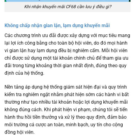
Khi nhận khuyến mãi CF68 cần lưu ý điều gì?
Không chấp nhận gian lận, lạm dụng khuyến mãi
Các chương trình ưu đãi được xây dựng với mục tiêu mang
lại lợi ích công bằng cho toàn bộ hội viên, do đó mọi hành
vi gian lận hay lạm dụng đều bị nghiêm cấm. Mỗi hội viên
chỉ được sử dụng một tài khoản chính chủ để tham gia ưu
đãi trong từng khoảng thời gian nhất định, đúng theo quy
định của hệ thống.
Nền tảng áp dụng hệ thống giám sát hiện đại và quy trình
kiểm tra nghiêm ngặt nhằm phát hiện sớm các hành vi bất
thường như tạo nhiều tài khoản hoặc lợi dụng khuyến mãi
không đúng cách. Khi phát hiện vi phạm, chúng tôi sẽ tiến
hành thu hồi tiền thưởng và xử lý theo quy định, đảm bảo
môi trường cá cược an toàn, minh bạch, uy tín cho cộng
đồng hội viên.