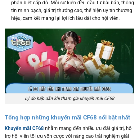
phân biệt cấp độ. Mỗi sự kiện đều đầu tư bài bản, thông
tin minh bạch, giá trị thưởng cao, thể hiện uy tín thương
hiệu, cam kết mang lại lợi ích lâu dài cho hội viên.
Lý do hấp dẫn khi tham gia khuyến mãi CF68
Tổng hợp những khuyến mãi CF68 nổi bật nhất
Khuyến mãi CF68
nhằm mang đến nhiều ưu đãi giá trị, hỗ
trợ hội viên tối ưu vốn cược với nâng cao trải nghiệm giải