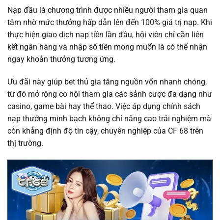
Nạp đầu là chương trình được nhiều người tham gia quan
tâm nhờ mức thưởng hấp dẫn lên đến 100% giá trị nạp. Khi
thực hiện giao dịch nạp tiền lần đầu, hội viên chỉ cần liên
kết ngân hàng và nhập số tiền mong muốn là có thể nhận
ngay khoản thưởng tương ứng.
Ưu đãi này giúp bet thủ gia tăng nguồn vốn nhanh chóng,
từ đó mở rộng cơ hội tham gia các sảnh cược đa dạng như
casino, game bài hay thể thao. Việc áp dụng chính sách
nạp thưởng minh bạch không chỉ nâng cao trải nghiệm mà
còn khẳng định độ tin cậy, chuyên nghiệp của CF 68 trên
thị trường.