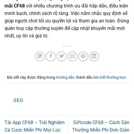
mãi CF68
với nhiều chương trình ưu đãi hấp dẫn, điều kiện
minh bạch, chính sách rõ ràng. Việc nắm chắc quy định sẽ
giúp người chơi tối ưu quyền lợi và tham gia an toàn. Đừng
quên truy cập thường xuyên để cập nhật khuyến mãi mới
nhất, uy tín và giá trị.
Bài viết này được đăng trong
Hướng dẫn
. Đánh dấu
liên kết thường trực
.
SEO
Tải App CF68 – Trải Nghiệm
Giftcode CF68 – Cách Săn
Cá Cược Miễn Phí Mọi Lúc
Thưởng Miễn Phí Đơn Giản