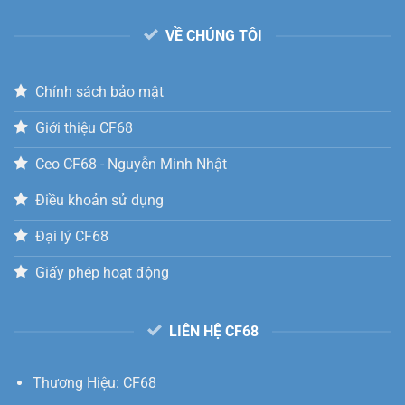
VỀ CHÚNG TÔI
Chính sách bảo mật
Giới thiệu CF68
Ceo CF68 - Nguyễn Minh Nhật
Điều khoản sử dụng
Đại lý CF68
Giấy phép hoạt động
LIÊN HỆ CF68
Thương Hiệu: CF68