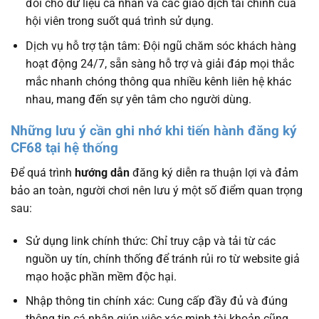
đối cho dữ liệu cá nhân và các giao dịch tài chính của
hội viên trong suốt quá trình sử dụng.
Dịch vụ hỗ trợ tận tâm: Đội ngũ chăm sóc khách hàng
hoạt động 24/7, sẵn sàng hỗ trợ và giải đáp mọi thắc
mắc nhanh chóng thông qua nhiều kênh liên hệ khác
nhau, mang đến sự yên tâm cho người dùng.
Những lưu ý cần ghi nhớ khi tiến hành đăng ký
CF68 tại hệ thống
Để quá trình
hướng dẫn
đăng ký diễn ra thuận lợi và đảm
bảo an toàn, người chơi nên lưu ý một số điểm quan trọng
sau:
Sử dụng link chính thức: Chỉ truy cập và tải từ các
nguồn uy tín, chính thống để tránh rủi ro từ website giả
mạo hoặc phần mềm độc hại.
Nhập thông tin chính xác: Cung cấp đầy đủ và đúng
thông tin cá nhân giúp việc xác minh tài khoản cũng