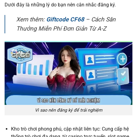
Dưới đây là những lý do bạn nên cân nhắc đăng ký.
Xem thêm:
Giftcode CF68
– Cách Săn
Thưởng Miễn Phí Đơn Giản Từ A-Z
Vì sao nên đăng ký để trải nghiệm
Kho trò chơi phong phú, cập nhật liên tục: Cung cấp hệ
thống trò chơi đa dạng, từ casino trực tuyến, slot game