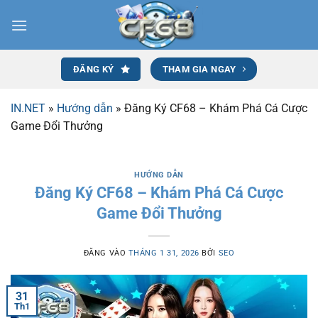
Bỏ
qua
nội
dung
ĐĂNG KÝ
THAM GIA NGAY
IN.NET
»
Hướng dẫn
»
Đăng Ký CF68 – Khám Phá Cá Cược
Game Đổi Thưởng
HƯỚNG DẪN
Đăng Ký CF68 – Khám Phá Cá Cược
Game Đổi Thưởng
ĐĂNG VÀO
THÁNG 1 31, 2026
BỞI
SEO
31
Th1