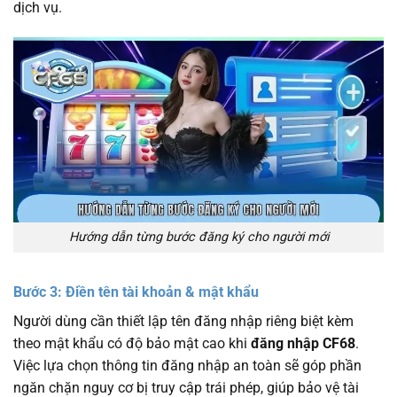
dịch vụ.
Hướng dẫn từng bước đăng ký cho người mới
Bước 3: Điền tên tài khoản & mật khẩu
Người dùng cần thiết lập tên đăng nhập riêng biệt kèm
theo mật khẩu có độ bảo mật cao khi
đăng nhập CF68
.
Việc lựa chọn thông tin đăng nhập an toàn sẽ góp phần
ngăn chặn nguy cơ bị truy cập trái phép, giúp bảo vệ tài