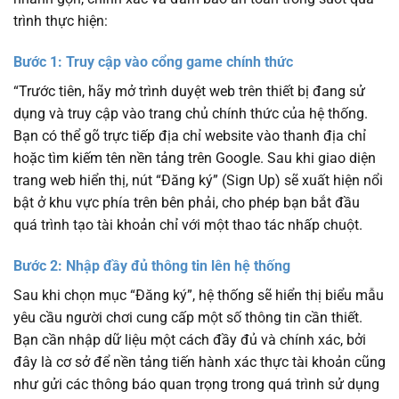
trình thực hiện:
Bước 1: Truy cập vào cổng game chính thức
“Trước tiên, hãy mở trình duyệt web trên thiết bị đang sử
dụng và truy cập vào trang chủ chính thức của hệ thống.
Bạn có thể gõ trực tiếp địa chỉ website vào thanh địa chỉ
hoặc tìm kiếm tên nền tảng trên Google. Sau khi giao diện
trang web hiển thị, nút “Đăng ký” (Sign Up) sẽ xuất hiện nổi
bật ở khu vực phía trên bên phải, cho phép bạn bắt đầu
quá trình tạo tài khoản chỉ với một thao tác nhấp chuột.
Bước 2: Nhập đầy đủ thông tin lên hệ thống
Sau khi chọn mục “Đăng ký”, hệ thống sẽ hiển thị biểu mẫu
yêu cầu người chơi cung cấp một số thông tin cần thiết.
Bạn cần nhập dữ liệu một cách đầy đủ và chính xác, bởi
đây là cơ sở để nền tảng tiến hành xác thực tài khoản cũng
như gửi các thông báo quan trọng trong quá trình sử dụng