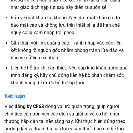
như giao dịch nạp rút sau này diễn ra suôn sẻ.
Bảo vệ mật khẩu tài khoản: Nên đặt mật khẩu có độ
bảo mật cao và không lưu trên thiết bị lạ để hạn chế
nguy cơ bị xâm nhập trái phép.
Cẩn thận với link quảng cáo: Tránh nhấp vào các liên
kết không rõ nguồn gốc nhằm phòng tránh lừa đảo và
bảo vệ dữ liệu cá nhân.
Liên hệ hỗ trợ khi cần thiết: Nếu gặp khó khăn trong quá
trình đăng ký, hãy chủ động liên hệ bộ phận chăm sóc
khách hàng để được hỗ trợ kịp thời.
Kết luận
Việc
đăng ký CF68
đóng vai trò quan trọng, giúp người
chơi tiếp cận trọn vẹn các dịch vụ giải trí và cơ hội nhận
thưởng hấp dẫn tại nền tảng này. Khi thực hiện đúng theo
hướng dẫn và tuân thủ các lưu ý cần thiết, bạn có thể tạo