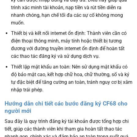
trình xác minh tài khoản, nạp tiền và rút tiền diễn ra
nhanh chóng, hạn chế tối đa các sự cố không mong
muốn.
Thiết bị và kết nối internet ổn định: Thành viên cần có
điện thoại thông minh, máy tính hoặc thiết bị tương
đương với đường truyền internet ổn định để hoàn tất
các thao tác đăng ký và sử dụng dịch vụ.
Thiết lập mật khẩu an toàn: Nên sử dụng mật khẩu có
độ bảo mật cao, kết hợp chữ hoa, chữ thường, số và ký
tự đặc biệt để tăng cường an toàn, tránh nguy cơ bị xâm
nhập trái phép.
Hướng dẫn chi tiết các bước đăng ký CF68 cho
người mới
Sau đây là quy trình đăng ký tài khoản được tổng hợp chi
tiết, giúp các thành viên khi tham gia hoàn tất thao tác
nhanh gọn, chính xác và đảm bảo an toàn trong suốt quá