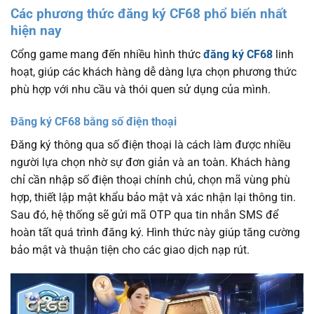
Các phương thức đăng ký CF68 phổ biến nhất
hiện nay
Cổng game mang đến nhiều hình thức
đăng ký CF68
linh
hoạt, giúp các khách hàng dễ dàng lựa chọn phương thức
phù hợp với nhu cầu và thói quen sử dụng của mình.
Đăng ký CF68 bằng số điện thoại
Đăng ký thông qua số điện thoại là cách làm được nhiều
người lựa chọn nhờ sự đơn giản và an toàn. Khách hàng
chỉ cần nhập số điện thoại chính chủ, chọn mã vùng phù
hợp, thiết lập mật khẩu bảo mật và xác nhận lại thông tin.
Sau đó, hệ thống sẽ gửi mã OTP qua tin nhắn SMS để
hoàn tất quá trình đăng ký. Hình thức này giúp tăng cường
bảo mật và thuận tiện cho các giao dịch nạp rút.