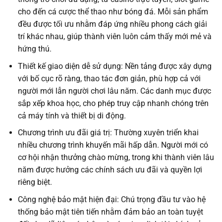
cho đến cá cược thể thao như bóng đá. Mỗi sản phẩm
đều được tối ưu nhằm đáp ứng nhiều phong cách giải
trí khác nhau, giúp thành viên luôn cảm thấy mới mẻ và
hứng thú.
Thiết kế giao diện dễ sử dụng: Nền tảng được xây dựng
với bố cục rõ ràng, thao tác đơn giản, phù hợp cả với
người mới lẫn người chơi lâu năm. Các danh mục được
sắp xếp khoa học, cho phép truy cập nhanh chóng trên
cả máy tính và thiết bị di động.
Chương trình ưu đãi giá trị: Thường xuyên triển khai
nhiều chương trình khuyến mãi hấp dẫn. Người mới có
cơ hội nhận thưởng chào mừng, trong khi thành viên lâu
năm được hưởng các chính sách ưu đãi và quyền lợi
riêng biệt.
Công nghệ bảo mật hiện đại: Chú trọng đầu tư vào hệ
thống bảo mật tiên tiến nhằm đảm bảo an toàn tuyệt